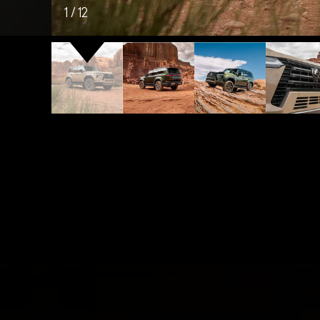
1
/
12