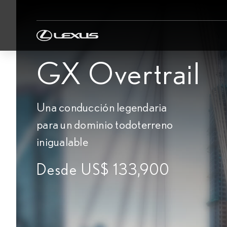
GX Overtrail
Una conducción legendaria
para un dominio todoterreno
inigualable
Desde US$ 133,900