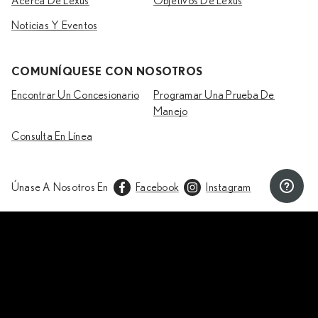
Acerca De Lexus
Objetivos De Lexus
Noticias Y Eventos
COMUNÍQUESE CON NOSOTROS
Encontrar Un Concesionario
Programar Una Prueba De
Manejo
Consulta En Línea
Únase A Nosotros En
Facebook
Instagram
Copyright © Lexus
2026
Privacidad & Legal
Lexus International
Las especificaciones del vehículo pueden variar según el mercado. Comuníquese con
su
concesionario local
para obtener más información.