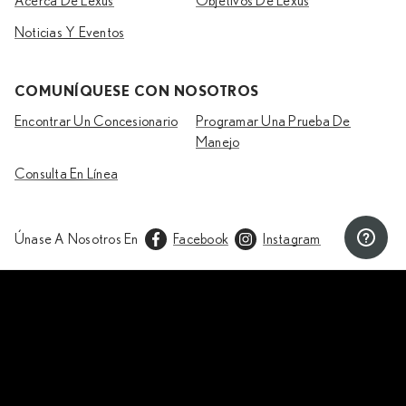
Acerca De Lexus
Objetivos De Lexus
Noticias Y Eventos
COMUNÍQUESE CON NOSOTROS
Encontrar Un Concesionario
Programar Una Prueba De
Manejo
Consulta En Línea
Únase A Nosotros En
Facebook
Instagram
Copyright © Lexus
2026
Privacidad & Legal
Lexus International
Las especificaciones del vehículo pueden variar según el mercado. Comuníquese con
su
concesionario local
para obtener más información.